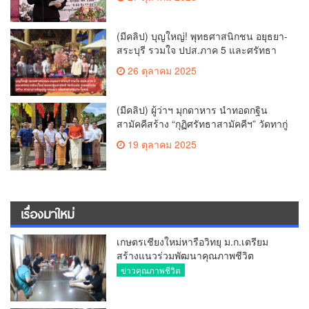
เกษตรกร สร้างสวัสดิการ-อาชีพที่มั่นคง
ให้ประชาชน นำกฎหมายบังคับใช้ และ
เผาทำลายยาเสพติดทิ้งทันทีหากจับได้
(มีคลิป) บุญใหญ่! พุทธศาสนิกชน อยุธยา-
สระบุรี รวมใจ ปปส.ภาค 5 และศรัทธา
เชียงใหม่ ทอดกฐินสามัคคี วัดร้องอ้อ
26 ตุลาคม 2025
(มีคลิป) ผู้ว่าฯ มุกดาหาร นำทอดกฐิน
สามัคคีสร้าง “กุฏิศรัทธาสามัคคีฯ” วัดทากู่
แก้วลำพูน ยอดปัจจัย 5 แสนกว่าบาท
19 ตุลาคม 2025
เรื่องมาใหม่
เกษตรเชียงใหม่หารือวิทยุ ม.ก.เตรียม
สร้างแนวร่วมพัฒนาคุณภาพชีวิต
เกษตรกร สื่อสารข้อมูลถูกต้องขับเคลื่อน
ข่าวคุณภาพชีวิต
นโยบายสัมฤทธิ์ผล