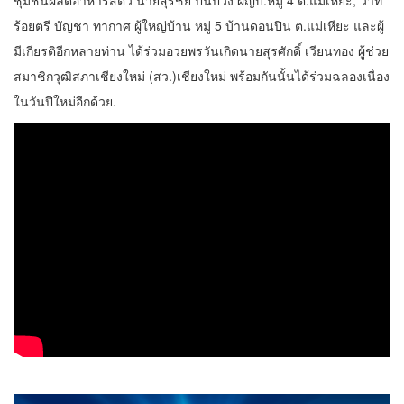
ชุมชนผลิตอาหารสัตว์ นายสุรชัย ปันปวง ผญบ.หมู่ 4 ต.แม่เหียะ, ว่าที่
ร้อยตรี บัญชา ทากาศ ผู้ใหญ่บ้าน หมู่ 5 บ้านดอนปิน ต.แม่เหียะ และผู้
มีเกียรติอีกหลายท่าน ได้ร่วมอวยพรวันเกิดนายสุรศักดิ์ เวียนทอง ผู้ช่วย
สมาชิกวุฒิสภาเชียงใหม่ (สว.)เชียงใหม่ พร้อมกันนั้นได้ร่วมฉลองเนื่อง
ในวันปีใหม่อีกด้วย.