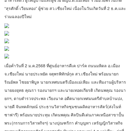
อาหารสัตว์ ผู้ใหญ่บ้านและผู้ช่วย ผญบ.ต.แม่เหียะ ร่วมอวยพรวันเกิด
“สุรศักดิ์ เวียนทอง” ผู้ช่วย สว.เชียงใหม่ เนื่องในวันเกิดวันที่ 2 ธ.ค.และ
ร่วมฉลองปีใหม่
เมื่อค่ำวันที่ 2 ม.ค.2568 ที่ศูนย์อาหารดีเค ปาร์ค ถนนมหิดล อ.เมือง
จ.เชียงใหม่ นายประหยัด จตุพรพิทักษ์กุล สว.เชียงใหม่ พร้อมนายก
ริณย์พล ไชยยาพิบูล นายกเทศมนตรีเมืองแม่เหียะ และทีมงานผู้บริหาร
นายยงยุทธ คุณรา รองนายกฯ และนายเทอดเกียรติ เกิดนพคุณ รองนา
ยกฯ, ดาบตำรวจประพล เวียงนาค อดีตนายกเทศมนตรีตำบลบ้านปง,
นายดี จันทคลักษณ์ ประธานวิสาหกิจชุมชนผลิตอาหารสัตว์(ส่งไนท์
ซาฟารี) พร้อมนายประทุม เกิดนพคุณ ศิลปินดีเด่นภาคเหนือสาขาปั้น
พระ(กรรมการวิสาหกิจฯ) นางปุณฑริกา คำบุญทา เหรัญญิกวิสาหกิจ