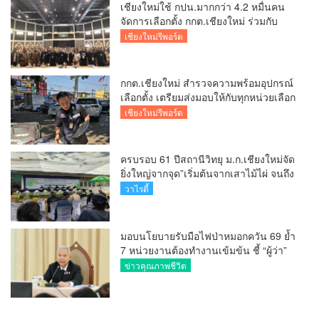
เชียงใหม่ใช้ กปน.มากกว่า 4.2 หมื่นคน
จัดการเลือกตั้ง กกต.เชียงใหม่ ร่วมกับ
นายอำเภอหางดง ตรวจความเรียบร้อย
เชียงใหม่รีพอร์ต
การมอบอุปกรณ์ บัตรเลือกตั้ง/ออกเสียง
กกต.เชียงใหม่ สำรวจความพร้อมอุปกรณ์
เลือกตั้ง เตรียมส่งมอบให้กับทุกหน่วยเลือก
ตั้งในวันพรุ่งนี้
เชียงใหม่รีพอร์ต
ครบรอบ 61 ปีสถานีวิทยุ ม.ก.เชียงใหม่จัด
ยิ่งใหญ่จากจุด”เริ่มต้นจากเสาไม้ไผ่ จนถึง
วันที่มี KURplus ในวันนี้”
วาไรตี้
มอบนโยบายรับมือไฟป่าหมอกควัน 69 ย้ำ
7 หน่วยงานต้องทำงานเข้มข้น ชี้ “ผู้ว่า”
คีย์แมนสำคัญทำปัญหาลด
ข่าวคุณภาพชีวิต