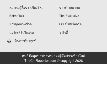
มอบนโยบายรับมือไฟป่าหมอกควัน 69 ย้ำ
7 หน่วยงานต้องทำงานเข้มข้น ชี้ “ผู้ว่า”
คีย์แมนสำคัญทำปัญหาลด
ข่าวคุณภาพชีวิต
สมาคมผู้สื่อข่าวเชียงใหม่
ข่าวสารสมาคม
Editor Talk
The Exclusive
ข่าวคุณภาพชีวิต
เชียงใหม่รีพอร์ต
นอร์ทเทิร์นรีพอร์ต
วาไรตี้