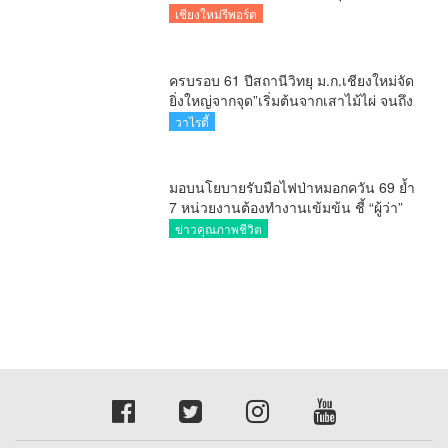
เกษตรเชียงใหม่หารือวิทยุ ม.ก.เตรียม
สร้างแนวร่วมพัฒนาคุณภาพชีวิต
เกษตรกร สื่อสารข้อมูลถูกต้องขับเคลื่อน
ข่าวคุณภาพชีวิต
นโยบายสัมฤทธิ์ผล
เชียงใหม่ใช้ กปน.มากกว่า 4.2 หมื่นคน
จัดการเลือกตั้ง กกต.เชียงใหม่ ร่วมกับ
นายอำเภอหางดง ตรวจความเรียบร้อย
เชียงใหม่รีพอร์ต
การมอบอุปกรณ์ บัตรเลือกตั้ง/ออกเสียง
กกต.เชียงใหม่ สำรวจความพร้อมอุปกรณ์
เลือกตั้ง เตรียมส่งมอบให้กับทุกหน่วยเลือก
ตั้งในวันพรุ่งนี้
เชียงใหม่รีพอร์ต
ครบรอบ 61 ปีสถานีวิทยุ ม.ก.เชียงใหม่จัด
ยิ่งใหญ่จากจุด”เริ่มต้นจากเสาไม้ไผ่ จนถึง
วันที่มี KURplus ในวันนี้”
วาไรตี้