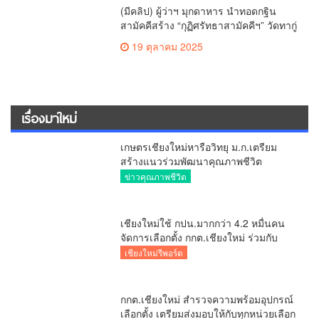
ตั้งในวันพรุ่งนี้
6 กุมภาพันธ์ 2026
เปิดตัว พรรคเพื่อบ้านเมือง (พบม.) ลำดับ
2 จ.เชียงใหม่ (ภาคเหนือตอนบน) ชู
นโยบาย ปลดหนี้ สร้างรายได้ ตั้งกองทุน
27 ตุลาคม 2025
เกษตรกร สร้างสวัสดิการ-อาชีพที่มั่นคง
ให้ประชาชน นำกฎหมายบังคับใช้ และ
เผาทำลายยาเสพติดทิ้งทันทีหากจับได้
(มีคลิป) บุญใหญ่! พุทธศาสนิกชน อยุธยา-
สระบุรี รวมใจ ปปส.ภาค 5 และศรัทธา
เชียงใหม่ ทอดกฐินสามัคคี วัดร้องอ้อ
26 ตุลาคม 2025
(มีคลิป) ผู้ว่าฯ มุกดาหาร นำทอดกฐิน
สามัคคีสร้าง “กุฏิศรัทธาสามัคคีฯ” วัดทากู่
แก้วลำพูน ยอดปัจจัย 5 แสนกว่าบาท
19 ตุลาคม 2025
เรื่องมาใหม่