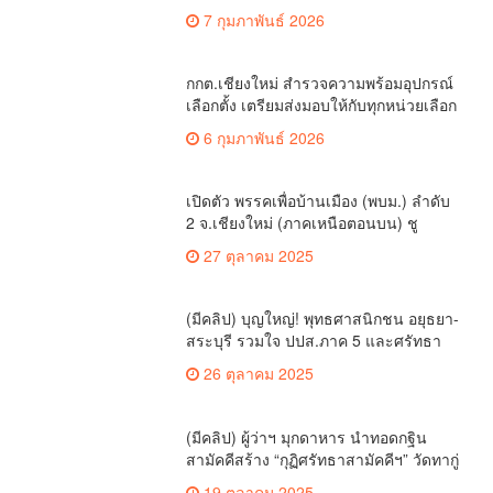
นายอำเภอหางดง ตรวจความเรียบร้อย
7 กุมภาพันธ์ 2026
การมอบอุปกรณ์ บัตรเลือกตั้ง/ออกเสียง
กกต.เชียงใหม่ สำรวจความพร้อมอุปกรณ์
เลือกตั้ง เตรียมส่งมอบให้กับทุกหน่วยเลือก
ตั้งในวันพรุ่งนี้
6 กุมภาพันธ์ 2026
เปิดตัว พรรคเพื่อบ้านเมือง (พบม.) ลำดับ
2 จ.เชียงใหม่ (ภาคเหนือตอนบน) ชู
นโยบาย ปลดหนี้ สร้างรายได้ ตั้งกองทุน
27 ตุลาคม 2025
เกษตรกร สร้างสวัสดิการ-อาชีพที่มั่นคง
ให้ประชาชน นำกฎหมายบังคับใช้ และ
เผาทำลายยาเสพติดทิ้งทันทีหากจับได้
(มีคลิป) บุญใหญ่! พุทธศาสนิกชน อยุธยา-
สระบุรี รวมใจ ปปส.ภาค 5 และศรัทธา
เชียงใหม่ ทอดกฐินสามัคคี วัดร้องอ้อ
26 ตุลาคม 2025
(มีคลิป) ผู้ว่าฯ มุกดาหาร นำทอดกฐิน
สามัคคีสร้าง “กุฏิศรัทธาสามัคคีฯ” วัดทากู่
แก้วลำพูน ยอดปัจจัย 5 แสนกว่าบาท
19 ตุลาคม 2025