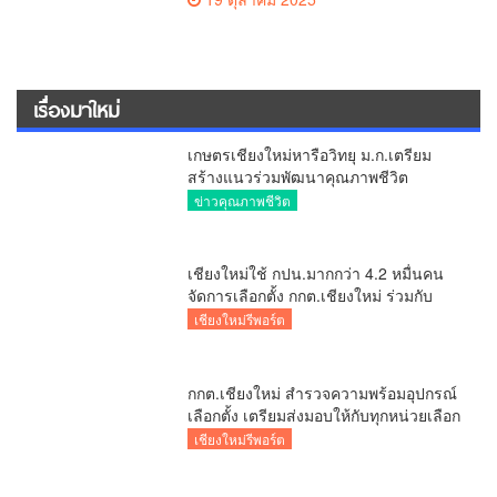
เรื่องมาใหม่
เกษตรเชียงใหม่หารือวิทยุ ม.ก.เตรียม
สร้างแนวร่วมพัฒนาคุณภาพชีวิต
เกษตรกร สื่อสารข้อมูลถูกต้องขับเคลื่อน
ข่าวคุณภาพชีวิต
นโยบายสัมฤทธิ์ผล
เชียงใหม่ใช้ กปน.มากกว่า 4.2 หมื่นคน
จัดการเลือกตั้ง กกต.เชียงใหม่ ร่วมกับ
นายอำเภอหางดง ตรวจความเรียบร้อย
เชียงใหม่รีพอร์ต
การมอบอุปกรณ์ บัตรเลือกตั้ง/ออกเสียง
กกต.เชียงใหม่ สำรวจความพร้อมอุปกรณ์
เลือกตั้ง เตรียมส่งมอบให้กับทุกหน่วยเลือก
ตั้งในวันพรุ่งนี้
เชียงใหม่รีพอร์ต