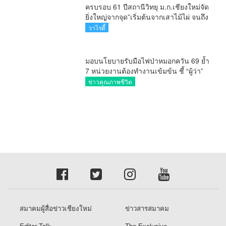
ครบรอบ 61 ปีสถานีวิทยุ ม.ก.เชียงใหม่จัด
ยิ่งใหญ่จากจุด”เริ่มต้นจากเสาไม้ไผ่ จนถึง
วันที่มี KURplus ในวันนี้”
วาไรตี้
มอบนโยบายรับมือไฟป่าหมอกควัน 69 ย้ำ
7 หน่วยงานต้องทำงานเข้มข้น ชี้ “ผู้ว่า”
คีย์แมนสำคัญทำปัญหาลด
ข่าวคุณภาพชีวิต
สมาคมผู้สื่อข่าวเชียงใหม่
ข่าวสารสมาคม
Editor Talk
The Exclusive