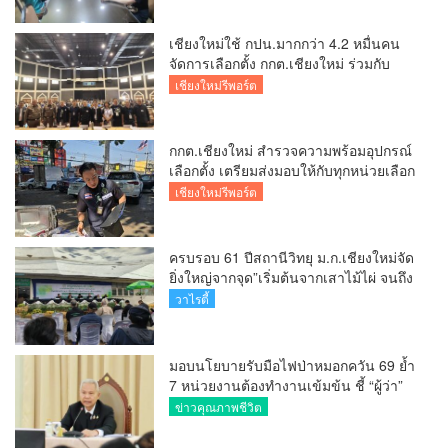
เชียงใหม่ใช้ กปน.มากกว่า 4.2 หมื่นคน
จัดการเลือกตั้ง กกต.เชียงใหม่ ร่วมกับ
นายอำเภอหางดง ตรวจความเรียบร้อย
เชียงใหม่รีพอร์ต
การมอบอุปกรณ์ บัตรเลือกตั้ง/ออกเสียง
กกต.เชียงใหม่ สำรวจความพร้อมอุปกรณ์
เลือกตั้ง เตรียมส่งมอบให้กับทุกหน่วยเลือก
ตั้งในวันพรุ่งนี้
เชียงใหม่รีพอร์ต
ครบรอบ 61 ปีสถานีวิทยุ ม.ก.เชียงใหม่จัด
ยิ่งใหญ่จากจุด”เริ่มต้นจากเสาไม้ไผ่ จนถึง
วันที่มี KURplus ในวันนี้”
วาไรตี้
มอบนโยบายรับมือไฟป่าหมอกควัน 69 ย้ำ
7 หน่วยงานต้องทำงานเข้มข้น ชี้ “ผู้ว่า”
คีย์แมนสำคัญทำปัญหาลด
ข่าวคุณภาพชีวิต