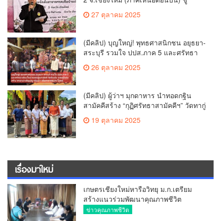
นโยบาย ปลดหนี้ สร้างรายได้ ตั้งกองทุน
27 ตุลาคม 2025
เกษตรกร สร้างสวัสดิการ-อาชีพที่มั่นคง
ให้ประชาชน นำกฎหมายบังคับใช้ และ
เผาทำลายยาเสพติดทิ้งทันทีหากจับได้
(มีคลิป) บุญใหญ่! พุทธศาสนิกชน อยุธยา-
สระบุรี รวมใจ ปปส.ภาค 5 และศรัทธา
เชียงใหม่ ทอดกฐินสามัคคี วัดร้องอ้อ
26 ตุลาคม 2025
(มีคลิป) ผู้ว่าฯ มุกดาหาร นำทอดกฐิน
สามัคคีสร้าง “กุฏิศรัทธาสามัคคีฯ” วัดทากู่
แก้วลำพูน ยอดปัจจัย 5 แสนกว่าบาท
19 ตุลาคม 2025
เรื่องมาใหม่
เกษตรเชียงใหม่หารือวิทยุ ม.ก.เตรียม
สร้างแนวร่วมพัฒนาคุณภาพชีวิต
เกษตรกร สื่อสารข้อมูลถูกต้องขับเคลื่อน
ข่าวคุณภาพชีวิต
นโยบายสัมฤทธิ์ผล