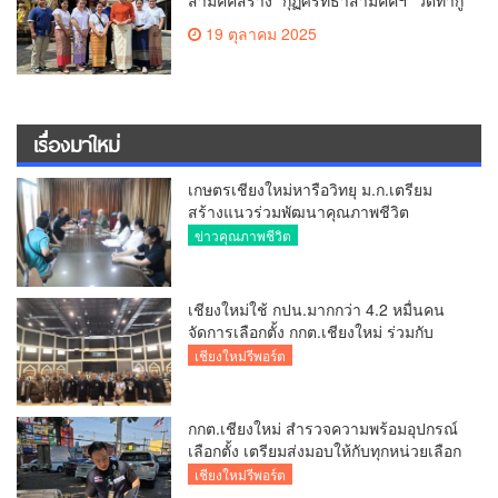
สามัคคีสร้าง “กุฏิศรัทธาสามัคคีฯ” วัดทากู่
แก้วลำพูน ยอดปัจจัย 5 แสนกว่าบาท
19 ตุลาคม 2025
เรื่องมาใหม่
เกษตรเชียงใหม่หารือวิทยุ ม.ก.เตรียม
สร้างแนวร่วมพัฒนาคุณภาพชีวิต
เกษตรกร สื่อสารข้อมูลถูกต้องขับเคลื่อน
ข่าวคุณภาพชีวิต
นโยบายสัมฤทธิ์ผล
เชียงใหม่ใช้ กปน.มากกว่า 4.2 หมื่นคน
จัดการเลือกตั้ง กกต.เชียงใหม่ ร่วมกับ
นายอำเภอหางดง ตรวจความเรียบร้อย
เชียงใหม่รีพอร์ต
การมอบอุปกรณ์ บัตรเลือกตั้ง/ออกเสียง
กกต.เชียงใหม่ สำรวจความพร้อมอุปกรณ์
เลือกตั้ง เตรียมส่งมอบให้กับทุกหน่วยเลือก
ตั้งในวันพรุ่งนี้
เชียงใหม่รีพอร์ต