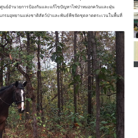
ศูนย์อำนวยการป้องกันและแก้ไขปัญหาไฟป่าหมอกควันและฝุ่น
ยานกรมอุทยานแห่งชาติสัตว์ป่าและพันธ์พืชจัดชุดลาดตระเวนในพื้นที่