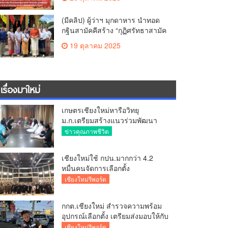
สามัคคี วัดร้องอ้อ
(มีคลิป) ผู้ว่าฯ มุกดาหาร นำทอด
กฐินสามัคคีสร้าง “กุฏิศรัทธาสามัค
คีฯ” วัดทากู่แก้วลำพูน ยอดปัจจัย 5
19 ตุลาคม 2025
แสนกว่าบาท
เรื่องมาใหม่
เกษตรเชียงใหม่หารือวิทยุ
ม.ก.เตรียมสร้างแนวร่วมพัฒนา
คุณภาพชีวิตเกษตรกร สื่อสาร
ข่าวคุณภาพชีวิต
ข้อมูลถูกต้องขับเคลื่อนนโยบาย
สัมฤทธิ์ผล
เชียงใหม่ใช้ กปน.มากกว่า 4.2
หมื่นคนจัดการเลือกตั้ง
กกต.เชียงใหม่ ร่วมกับ นายอำเภอ
เชียงใหม่รีพอร์ต
หางดง ตรวจความเรียบร้อย การ
มอบอุปกรณ์ บัตรเลือกตั้ง/ออกเสียง
กกต.เชียงใหม่ สำรวจความพร้อม
อุปกรณ์เลือกตั้ง เตรียมส่งมอบให้กับ
ทุกหน่วยเลือกตั้งในวันพรุ่งนี้
เชียงใหม่รีพอร์ต