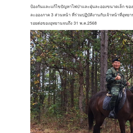
ป้องกันและแก้ไขปัญหาไฟป่าและฝุ่นละอองขนาดเล็ก ของ
ละอองภาค 3 ส่วนหน้า ที่ร่วมปฏิบัติงานกับเจ้าหน้าที่อุท
รอยต่อของอุทยานจนถึง 31 พ.ค.2568