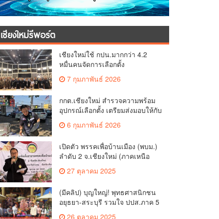
เชียงใหม่รีพอร์ต
เชียงใหม่ใช้ กปน.มากกว่า 4.2
หมื่นคนจัดการเลือกตั้ง
กกต.เชียงใหม่ ร่วมกับ นายอำเภอ
7 กุมภาพันธ์ 2026
หางดง ตรวจความเรียบร้อย การ
มอบอุปกรณ์ บัตรเลือกตั้ง/ออกเสียง
กกต.เชียงใหม่ สำรวจความพร้อม
อุปกรณ์เลือกตั้ง เตรียมส่งมอบให้กับ
ทุกหน่วยเลือกตั้งในวันพรุ่งนี้
6 กุมภาพันธ์ 2026
เปิดตัว พรรคเพื่อบ้านเมือง (พบม.)
ลำดับ 2 จ.เชียงใหม่ (ภาคเหนือ
ตอนบน) ชูนโยบาย ปลดหนี้ สร้าง
27 ตุลาคม 2025
รายได้ ตั้งกองทุนเกษตรกร สร้าง
สวัสดิการ-อาชีพที่มั่นคงให้
(มีคลิป) บุญใหญ่! พุทธศาสนิกชน
ประชาชน นำกฎหมายบังคับใช้
อยุธยา-สระบุรี รวมใจ ปปส.ภาค 5
และเผาทำลายยาเสพติดทิ้งทันที
และศรัทธาเชียงใหม่ ทอดกฐิน
หากจับได้
26 ตุลาคม 2025