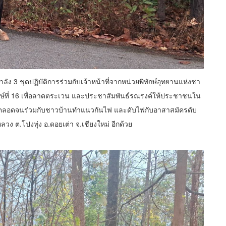
ัง 3 ชุดปฏิบัติการร่วมกับเจ้าหน้าที่จากหน่วยพิทักษ์อุทยานแห่งชา
นุรักษ์ที่ 16 เพื่อลาดตระเวน และประชาสัมพันธ์รณรงค์ให้ประชาชนใน
ุ่ง ตลอดจนร่วมกับชาวบ้านทำแนวกันไฟ และดับไฟกับอาสาสมัครดับ
วง ต.โปงทุ่ง อ.ดอยเต่า จ.เชียงใหม่ อีกด้วย