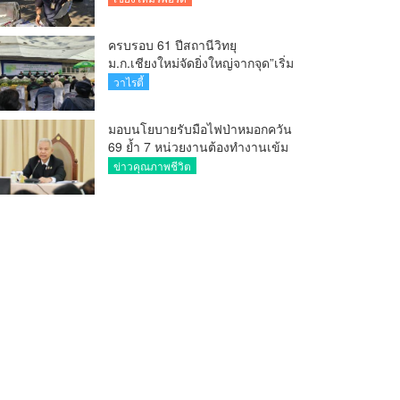
ครบรอบ 61 ปีสถานีวิทยุ
ม.ก.เชียงใหม่จัดยิ่งใหญ่จากจุด”เริ่ม
ต้นจากเสาไม้ไผ่ จนถึงวันที่มี
วาไรตี้
KURplus ในวันนี้”
มอบนโยบายรับมือไฟป่าหมอกควัน
69 ย้ำ 7 หน่วยงานต้องทำงานเข้ม
ข้น ชี้ “ผู้ว่า” คีย์แมนสำคัญทำ
ข่าวคุณภาพชีวิต
ปัญหาลด