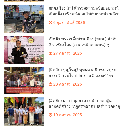
กกต.เชียงใหม่ สำรวจความพร้อมอุปกรณ์
เลือกตั้ง เตรียมส่งมอบให้กับทุกหน่วยเลือก
ตั้งในวันพรุ่งนี้
6 กุมภาพันธ์ 2026
เปิดตัว พรรคเพื่อบ้านเมือง (พบม.) ลำดับ
2 จ.เชียงใหม่ (ภาคเหนือตอนบน) ชู
นโยบาย ปลดหนี้ สร้างรายได้ ตั้งกองทุน
27 ตุลาคม 2025
เกษตรกร สร้างสวัสดิการ-อาชีพที่มั่นคง
ให้ประชาชน นำกฎหมายบังคับใช้ และ
เผาทำลายยาเสพติดทิ้งทันทีหากจับได้
(มีคลิป) บุญใหญ่! พุทธศาสนิกชน อยุธยา-
สระบุรี รวมใจ ปปส.ภาค 5 และศรัทธา
เชียงใหม่ ทอดกฐินสามัคคี วัดร้องอ้อ
26 ตุลาคม 2025
(มีคลิป) ผู้ว่าฯ มุกดาหาร นำทอดกฐิน
สามัคคีสร้าง “กุฏิศรัทธาสามัคคีฯ” วัดทากู่
แก้วลำพูน ยอดปัจจัย 5 แสนกว่าบาท
19 ตุลาคม 2025