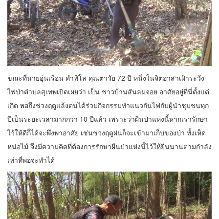
ขณะที่นายอุ่นเรือน คำพิโล คุณตาวัย 72 ปี หนึ่งในจิตอาสาเฝ้าระวัง
ไฟป่าตำบลสุเทพเปิดเผยว่า เป็น ชาวบ้านสันลมจอย อาศัยอยู่ที่นี่ตั้งแต่
เกิด พอถึงช่วงฤดูแล้งตนได้ร่วมกิจกรรมทำแนวกันไฟกับผู้นำชุมชนทุก
ปีเป็นระยะเวลามากกว่า 10 ปีแล้ว เพราะว่าผืนป่าแห่งนี้หากเรารักษา
ไว้ให้ดีก็ได้จะพึ่งพาอาศัย เช่นช่วงฤดูฝนก็จะเข้ามาเก็บของป่า ทั้งเห็ด
หน่อไม้ จึงมีความคิดที่ต้องการรักษาผืนป่าแห่งนี้ไว้ให้ยืนนานตามกำลัง
เท่าที่พอจะทำได้