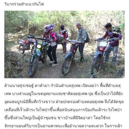
วิบากร่วมทำแนวกันไฟ
ด้านนายสุรเชษฐ์ ตาคำมา กำนันตำบลสุเทพ เปิดเผยว่า พื้นที่ตำบลสุ
เทพ บางส่วนอยู่ในเขตอุทยานแห่งชาติดอยสุเทพ-ปุย ซึ่งเป็นป่าไม้ที่ยัง
อุดมสมบูรณ์มีพื้นที่กว้างขวาง ฝ่ายปกครองตำบลดอยสุเทพ จึงได้จัดชุด
เคลื่อนที่เร็วเฝ้าระวังไฟป่าขึ้นเพื่อสนับสนุนการป้องกันเฝ้าระวังไฟป่า
ขึ้นซึ่งส่วนใหญ่เป็นผู้นำชุมชน ชาวบ้านที่มีจิตอาสา โดยใช้รถ
จักรยานยนต์วิบากเป็นยานพาหนะเพื่ออำนวยความสะดวก ในการเฝ้า