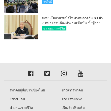
วันที่มี KURplus ในวันนี้”
วาไรตี้
มอบนโยบายรับมือไฟป่าหมอกควัน 69 ย้ำ
7 หน่วยงานต้องทำงานเข้มข้น ชี้ “ผู้ว่า”
คีย์แมนสำคัญทำปัญหาลด
ข่าวคุณภาพชีวิต
สมาคมผู้สื่อข่าวเชียงใหม่
ข่าวสารสมาคม
Editor Talk
The Exclusive
ข่าวคุณภาพชีวิต
เชียงใหม่รีพอร์ต