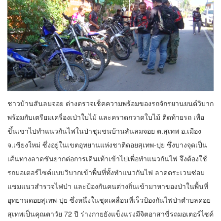
ชาวบ้านสันลมจอย ต่างตรวจเช็คความพร้อมของรถจักรยานยนต์วิบาก
พร้อมกับเตรียมเครื่องเป่าใบไม้ และคราดกวาดใบไม้ ติดท้ายรถ เพื่อ
ขึ้นเขาไปทำแนวกันไฟในป่าชุมชนบ้านสันลมจอย ต.สุเทพ อ.เมือง
จ.เชียงใหม่ ซึ่งอยู่ในเขตอุทยานแห่งชาติดอยสุเทพ-ปุย ซึ่งบางจุดเป็น
เส้นทางลาดชันยากต่อการเดินเท้าเข้าไปเพื่อทำแนวกันไฟ จึงต้องใช้
รถมอเตอร์ไซค์แบบวิบากเข้าพื้นที่ทั้งทำแนวกันไฟ ลาดตระเวนซ่อม
แชมแนวสำรวจไฟป่า และป้องกันคนต่างถิ่นเข้ามาหาของป่าในพื้นที่
อุทยานดอยสุเทพ-ปุย ซึ่งหนึ่งในชุดเคลื่อนที่เร็วป้องกันไฟป่าตำบลดอย
สุเทพเป็นคุณตาวัย 72 ปี ร่างกายยังแข็งแรงมีจิตอาสาขี่รถมอเตอร์ไซค์