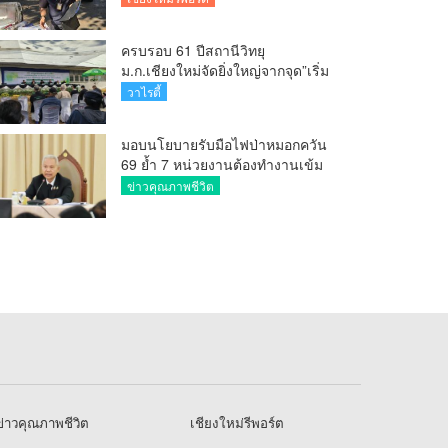
ครบรอบ 61 ปีสถานีวิทยุ
ม.ก.เชียงใหม่จัดยิ่งใหญ่จากจุด”เริ่ม
ต้นจากเสาไม้ไผ่ จนถึงวันที่มี
วาไรตี้
KURplus ในวันนี้”
มอบนโยบายรับมือไฟป่าหมอกควัน
69 ย้ำ 7 หน่วยงานต้องทำงานเข้ม
ข้น ชี้ “ผู้ว่า” คีย์แมนสำคัญทำ
ข่าวคุณภาพชีวิต
ปัญหาลด
่าวคุณภาพชีวิต
เชียงใหม่รีพอร์ต