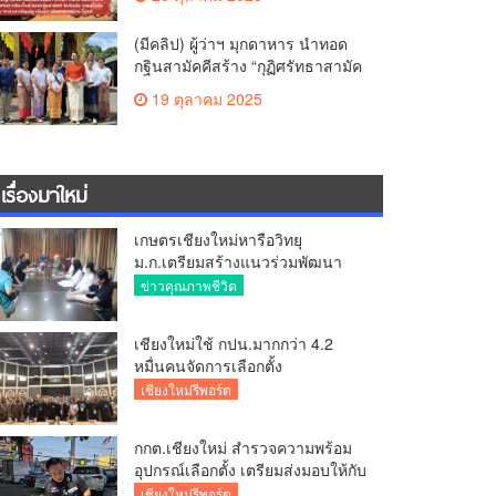
สามัคคี วัดร้องอ้อ
(มีคลิป) ผู้ว่าฯ มุกดาหาร นำทอด
กฐินสามัคคีสร้าง “กุฏิศรัทธาสามัค
คีฯ” วัดทากู่แก้วลำพูน ยอดปัจจัย 5
19 ตุลาคม 2025
แสนกว่าบาท
เรื่องมาใหม่
เกษตรเชียงใหม่หารือวิทยุ
ม.ก.เตรียมสร้างแนวร่วมพัฒนา
คุณภาพชีวิตเกษตรกร สื่อสาร
ข่าวคุณภาพชีวิต
ข้อมูลถูกต้องขับเคลื่อนนโยบาย
สัมฤทธิ์ผล
เชียงใหม่ใช้ กปน.มากกว่า 4.2
หมื่นคนจัดการเลือกตั้ง
กกต.เชียงใหม่ ร่วมกับ นายอำเภอ
เชียงใหม่รีพอร์ต
หางดง ตรวจความเรียบร้อย การ
มอบอุปกรณ์ บัตรเลือกตั้ง/ออกเสียง
กกต.เชียงใหม่ สำรวจความพร้อม
อุปกรณ์เลือกตั้ง เตรียมส่งมอบให้กับ
ทุกหน่วยเลือกตั้งในวันพรุ่งนี้
เชียงใหม่รีพอร์ต