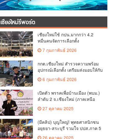
เชียงใหม่รีพอร์ต
เชียงใหม่ใช้ กปน.มากกว่า 4.2
หมื่นคนจัดการเลือกตั้ง
กกต.เชียงใหม่ ร่วมกับ นายอำเภอ
7 กุมภาพันธ์ 2026
หางดง ตรวจความเรียบร้อย การ
มอบอุปกรณ์ บัตรเลือกตั้ง/ออกเสียง
กกต.เชียงใหม่ สำรวจความพร้อม
อุปกรณ์เลือกตั้ง เตรียมส่งมอบให้กับ
ทุกหน่วยเลือกตั้งในวันพรุ่งนี้
6 กุมภาพันธ์ 2026
เปิดตัว พรรคเพื่อบ้านเมือง (พบม.)
ลำดับ 2 จ.เชียงใหม่ (ภาคเหนือ
ตอนบน) ชูนโยบาย ปลดหนี้ สร้าง
27 ตุลาคม 2025
รายได้ ตั้งกองทุนเกษตรกร สร้าง
สวัสดิการ-อาชีพที่มั่นคงให้
(มีคลิป) บุญใหญ่! พุทธศาสนิกชน
ประชาชน นำกฎหมายบังคับใช้
อยุธยา-สระบุรี รวมใจ ปปส.ภาค 5
และเผาทำลายยาเสพติดทิ้งทันที
และศรัทธาเชียงใหม่ ทอดกฐิน
หากจับได้
26 ตุลาคม 2025