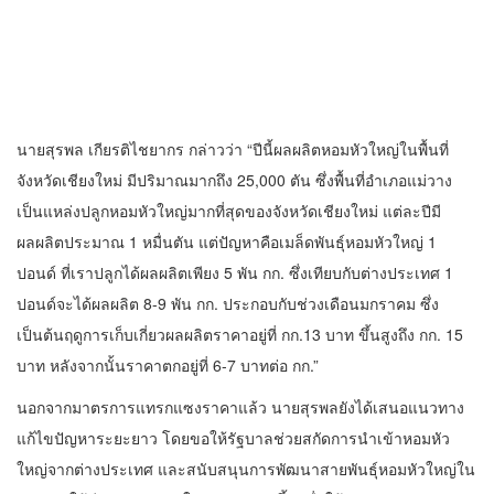
นายสุรพล เกียรติไชยากร กล่าวว่า “ปีนี้ผลผลิตหอมหัวใหญ่ในพื้นที่
จังหวัดเชียงใหม่ มีปริมาณมากถึง 25,000 ตัน ซึ่งพื้นที่อำเภอแม่วาง
เป็นแหล่งปลูกหอมหัวใหญ่มากที่สุดของจังหวัดเชียงใหม่ แต่ละปีมี
ผลผลิตประมาณ 1 หมื่นตัน แต่ปัญหาคือเมล็ดพันธุ์หอมหัวใหญ่ 1
ปอนด์ ที่เราปลูกได้ผลผลิตเพียง 5 พัน กก. ซึ่งเทียบกับต่างประเทศ 1
ปอนด์จะได้ผลผลิต 8-9 พัน กก. ประกอบกับช่วงเดือนมกราคม ซึ่ง
เป็นต้นฤดูการเก็บเกี่ยวผลผลิตราคาอยู่ที่ กก.13 บาท ขึ้นสูงถึง กก. 15
บาท หลังจากนั้นราคาตกอยู่ที่ 6-7 บาทต่อ กก.”
นอกจากมาตรการแทรกแซงราคาแล้ว นายสุรพลยังได้เสนอแนวทาง
แก้ไขปัญหาระยะยาว โดยขอให้รัฐบาลช่วยสกัดการนำเข้าหอมหัว
ใหญ่จากต่างประเทศ และสนับสนุนการพัฒนาสายพันธุ์หอมหัวใหญ่ใน