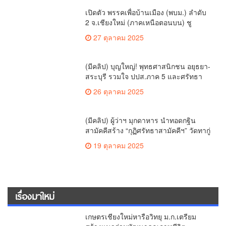
เปิดตัว พรรคเพื่อบ้านเมือง (พบม.) ลำดับ
2 จ.เชียงใหม่ (ภาคเหนือตอนบน) ชู
นโยบาย ปลดหนี้ สร้างรายได้ ตั้งกองทุน
27 ตุลาคม 2025
เกษตรกร สร้างสวัสดิการ-อาชีพที่มั่นคง
ให้ประชาชน นำกฎหมายบังคับใช้ และ
เผาทำลายยาเสพติดทิ้งทันทีหากจับได้
(มีคลิป) บุญใหญ่! พุทธศาสนิกชน อยุธยา-
สระบุรี รวมใจ ปปส.ภาค 5 และศรัทธา
เชียงใหม่ ทอดกฐินสามัคคี วัดร้องอ้อ
26 ตุลาคม 2025
(มีคลิป) ผู้ว่าฯ มุกดาหาร นำทอดกฐิน
สามัคคีสร้าง “กุฏิศรัทธาสามัคคีฯ” วัดทากู่
แก้วลำพูน ยอดปัจจัย 5 แสนกว่าบาท
19 ตุลาคม 2025
เรื่องมาใหม่
เกษตรเชียงใหม่หารือวิทยุ ม.ก.เตรียม