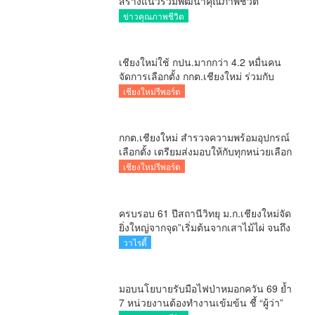
สร้างแนวร่วมพัฒนาคุณภาพชีวิต
เกษตรกร สื่อสารข้อมูลถูกต้องขับเคลื่อน
ข่าวคุณภาพชีวิต
นโยบายสัมฤทธิ์ผล
เชียงใหม่ใช้ กปน.มากกว่า 4.2 หมื่นคน
จัดการเลือกตั้ง กกต.เชียงใหม่ ร่วมกับ
นายอำเภอหางดง ตรวจความเรียบร้อย
เชียงใหม่รีพอร์ต
การมอบอุปกรณ์ บัตรเลือกตั้ง/ออกเสียง
กกต.เชียงใหม่ สำรวจความพร้อมอุปกรณ์
เลือกตั้ง เตรียมส่งมอบให้กับทุกหน่วยเลือก
ตั้งในวันพรุ่งนี้
เชียงใหม่รีพอร์ต
ครบรอบ 61 ปีสถานีวิทยุ ม.ก.เชียงใหม่จัด
ยิ่งใหญ่จากจุด”เริ่มต้นจากเสาไม้ไผ่ จนถึง
วันที่มี KURplus ในวันนี้”
วาไรตี้
มอบนโยบายรับมือไฟป่าหมอกควัน 69 ย้ำ
7 หน่วยงานต้องทำงานเข้มข้น ชี้ “ผู้ว่า”