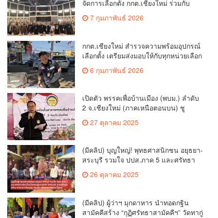
แก้วลำพูน ยอดปัจจัย 5 แสนกว่าบาท
19 ตุลาคม 2025
เรื่องมาใหม่
เกษตรเชียงใหม่หารือวิทยุ ม.ก.เตรียม
สร้างแนวร่วมพัฒนาคุณภาพชีวิต
เกษตรกร สื่อสารข้อมูลถูกต้องขับเคลื่อน
ข่าวคุณภาพชีวิต
นโยบายสัมฤทธิ์ผล
เชียงใหม่ใช้ กปน.มากกว่า 4.2 หมื่นคน
จัดการเลือกตั้ง กกต.เชียงใหม่ ร่วมกับ
นายอำเภอหางดง ตรวจความเรียบร้อย
เชียงใหม่รีพอร์ต
การมอบอุปกรณ์ บัตรเลือกตั้ง/ออกเสียง
กกต.เชียงใหม่ สำรวจความพร้อมอุปกรณ์
เลือกตั้ง เตรียมส่งมอบให้กับทุกหน่วยเลือก
ตั้งในวันพรุ่งนี้
เชียงใหม่รีพอร์ต