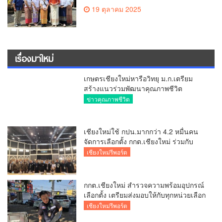
ครบรอบ 61 ปีสถานีวิทยุ ม.ก.เชียงใหม่จัด
ยิ่งใหญ่จากจุด”เริ่มต้นจากเสาไม้ไผ่ จนถึง
วันที่มี KURplus ในวันนี้”
วาไรตี้
มอบนโยบายรับมือไฟป่าหมอกควัน 69 ย้ำ
7 หน่วยงานต้องทำงานเข้มข้น ชี้ “ผู้ว่า”
คีย์แมนสำคัญทำปัญหาลด
ข่าวคุณภาพชีวิต
สมาคมผู้สื่อข่าวเชียงใหม่
ข่าวสารสมาคม