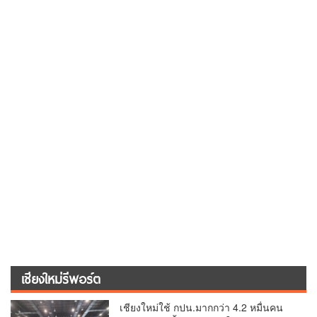
จัดการเลือกตั้ง กกต.เชียงใหม่ ร่วมกับ
นายอำเภอหางดง ตรวจความเรียบร้อย
7 กุมภาพันธ์ 2026
การมอบอุปกรณ์ บัตรเลือกตั้ง/ออกเสียง
กกต.เชียงใหม่ สำรวจความพร้อมอุปกรณ์
เลือกตั้ง เตรียมส่งมอบให้กับทุกหน่วยเลือก
ตั้งในวันพรุ่งนี้
6 กุมภาพันธ์ 2026
เปิดตัว พรรคเพื่อบ้านเมือง (พบม.) ลำดับ
2 จ.เชียงใหม่ (ภาคเหนือตอนบน) ชู
นโยบาย ปลดหนี้ สร้างรายได้ ตั้งกองทุน
27 ตุลาคม 2025
เกษตรกร สร้างสวัสดิการ-อาชีพที่มั่นคง
ให้ประชาชน นำกฎหมายบังคับใช้ และ
เผาทำลายยาเสพติดทิ้งทันทีหากจับได้
(มีคลิป) บุญใหญ่! พุทธศาสนิกชน อยุธยา-
สระบุรี รวมใจ ปปส.ภาค 5 และศรัทธา
เชียงใหม่ ทอดกฐินสามัคคี วัดร้องอ้อ
26 ตุลาคม 2025
(มีคลิป) ผู้ว่าฯ มุกดาหาร นำทอดกฐิน
สามัคคีสร้าง “กุฏิศรัทธาสามัคคีฯ” วัดทากู่