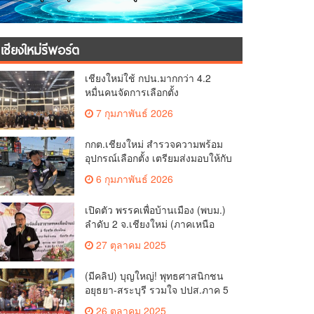
เชียงใหม่รีพอร์ต
เชียงใหม่ใช้ กปน.มากกว่า 4.2
หมื่นคนจัดการเลือกตั้ง
กกต.เชียงใหม่ ร่วมกับ นายอำเภอ
7 กุมภาพันธ์ 2026
หางดง ตรวจความเรียบร้อย การ
มอบอุปกรณ์ บัตรเลือกตั้ง/ออกเสียง
กกต.เชียงใหม่ สำรวจความพร้อม
อุปกรณ์เลือกตั้ง เตรียมส่งมอบให้กับ
ทุกหน่วยเลือกตั้งในวันพรุ่งนี้
6 กุมภาพันธ์ 2026
เปิดตัว พรรคเพื่อบ้านเมือง (พบม.)
ลำดับ 2 จ.เชียงใหม่ (ภาคเหนือ
ตอนบน) ชูนโยบาย ปลดหนี้ สร้าง
27 ตุลาคม 2025
รายได้ ตั้งกองทุนเกษตรกร สร้าง
สวัสดิการ-อาชีพที่มั่นคงให้
(มีคลิป) บุญใหญ่! พุทธศาสนิกชน
ประชาชน นำกฎหมายบังคับใช้
อยุธยา-สระบุรี รวมใจ ปปส.ภาค 5
และเผาทำลายยาเสพติดทิ้งทันที
และศรัทธาเชียงใหม่ ทอดกฐิน
หากจับได้
26 ตุลาคม 2025