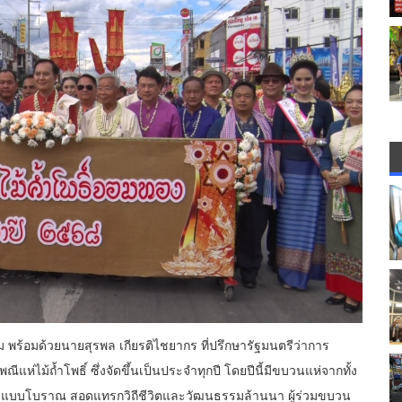
ร้อมด้วยนายสุรพล เกียรติไชยากร ที่ปรึกษารัฐมนตรีว่าการ
ห่ไม้ถ้ำโพธิ์ ซึ่งจัดขึ้นเป็นประจำทุกปี โดยปีนี้มีขบวนแห่จากทั้ง
แบบโบราณ สอดแทรกวิถีชีวิตและวัฒนธรรมล้านนา ผู้ร่วมขบวน