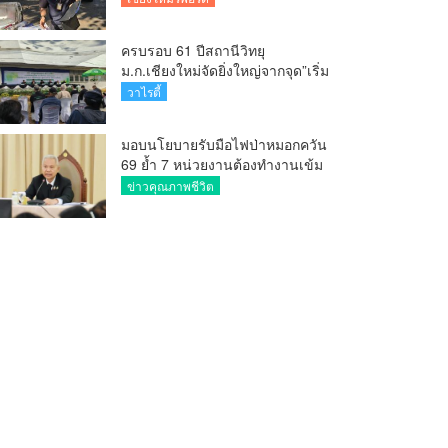
ครบรอบ 61 ปีสถานีวิทยุ
ม.ก.เชียงใหม่จัดยิ่งใหญ่จากจุด”เริ่ม
ต้นจากเสาไม้ไผ่ จนถึงวันที่มี
วาไรตี้
KURplus ในวันนี้”
มอบนโยบายรับมือไฟป่าหมอกควัน
69 ย้ำ 7 หน่วยงานต้องทำงานเข้ม
ข้น ชี้ “ผู้ว่า” คีย์แมนสำคัญทำ
ข่าวคุณภาพชีวิต
ปัญหาลด