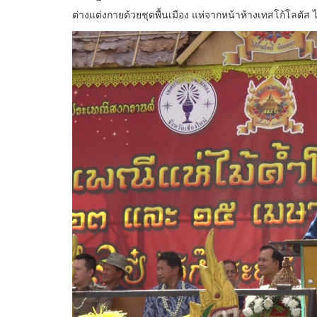
ต่างแต่งกายด้วยชุดพื้นเมือง แห่จากหน้าห้างเทสโก้โลตัส