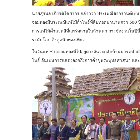
นายสุรพล เกียรติไชยากร กล่าวว่า ประเพณีสงกรานต์เป็นม
จอมทองมีประเพณีแห่ไม้ถ้ำโพธิ์ที่สืบทอดมานานกว่า 500 
การแห่ไม้ค้ำสะหลีที่แพร่หลายในล้านนา การจัดงานในปีน
ระดับโลก ดึงดูดนักท่องเที่ยว
ในวันแห่ ชาวจอมทองที่ไปอยู่ต่างถิ่นจะกลับบ้านมารดน้ำดำหั
โพธิ์ อันเป็นการแสดงออกถึงการค้ำชูพระพุทธศาสนา และเช