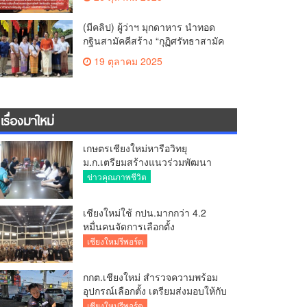
สามัคคี วัดร้องอ้อ
(มีคลิป) ผู้ว่าฯ มุกดาหาร นำทอด
กฐินสามัคคีสร้าง “กุฏิศรัทธาสามัค
คีฯ” วัดทากู่แก้วลำพูน ยอดปัจจัย 5
19 ตุลาคม 2025
แสนกว่าบาท
เรื่องมาใหม่
เกษตรเชียงใหม่หารือวิทยุ
ม.ก.เตรียมสร้างแนวร่วมพัฒนา
คุณภาพชีวิตเกษตรกร สื่อสาร
ข่าวคุณภาพชีวิต
ข้อมูลถูกต้องขับเคลื่อนนโยบาย
สัมฤทธิ์ผล
เชียงใหม่ใช้ กปน.มากกว่า 4.2
หมื่นคนจัดการเลือกตั้ง
กกต.เชียงใหม่ ร่วมกับ นายอำเภอ
เชียงใหม่รีพอร์ต
หางดง ตรวจความเรียบร้อย การ
มอบอุปกรณ์ บัตรเลือกตั้ง/ออกเสียง
กกต.เชียงใหม่ สำรวจความพร้อม
อุปกรณ์เลือกตั้ง เตรียมส่งมอบให้กับ
ทุกหน่วยเลือกตั้งในวันพรุ่งนี้
เชียงใหม่รีพอร์ต