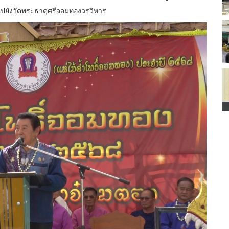
 ไปยังวัดพระธาตุศรีจอมทองวรวิหาร