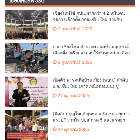
เชียงใหม่ใช้ กปน.มากกว่า 4.2 หมื่นคน
จัดการเลือกตั้ง กกต.เชียงใหม่ ร่วมกับ
นายอำเภอหางดง ตรวจความเรียบร้อย
7 กุมภาพันธ์ 2026
การมอบอุปกรณ์ บัตรเลือกตั้ง/ออกเสียง
กกต.เชียงใหม่ สำรวจความพร้อมอุปกรณ์
เลือกตั้ง เตรียมส่งมอบให้กับทุกหน่วยเลือก
ตั้งในวันพรุ่งนี้
6 กุมภาพันธ์ 2026
เปิดตัว พรรคเพื่อบ้านเมือง (พบม.) ลำดับ
2 จ.เชียงใหม่ (ภาคเหนือตอนบน) ชู
นโยบาย ปลดหนี้ สร้างรายได้ ตั้งกองทุน
27 ตุลาคม 2025
เกษตรกร สร้างสวัสดิการ-อาชีพที่มั่นคง
ให้ประชาชน นำกฎหมายบังคับใช้ และ
เผาทำลายยาเสพติดทิ้งทันทีหากจับได้
(มีคลิป) บุญใหญ่! พุทธศาสนิกชน อยุธยา-
สระบุรี รวมใจ ปปส.ภาค 5 และศรัทธา
เชียงใหม่ ทอดกฐินสามัคคี วัดร้องอ้อ
26 ตุลาคม 2025