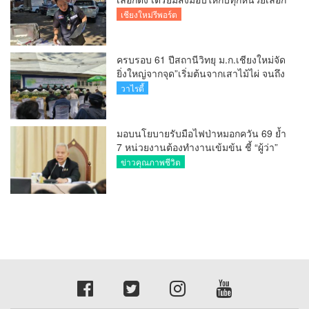
ตั้งในวันพรุ่งนี้
เชียงใหม่รีพอร์ต
ครบรอบ 61 ปีสถานีวิทยุ ม.ก.เชียงใหม่จัด
ยิ่งใหญ่จากจุด”เริ่มต้นจากเสาไม้ไผ่ จนถึง
วันที่มี KURplus ในวันนี้”
วาไรตี้
มอบนโยบายรับมือไฟป่าหมอกควัน 69 ย้ำ
7 หน่วยงานต้องทำงานเข้มข้น ชี้ “ผู้ว่า”
คีย์แมนสำคัญทำปัญหาลด
ข่าวคุณภาพชีวิต