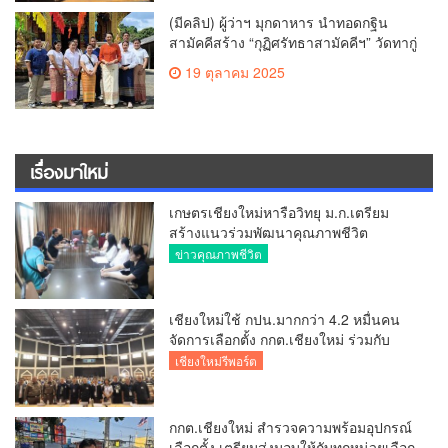
(มีคลิป) ผู้ว่าฯ มุกดาหาร นำทอดกฐิน
สามัคคีสร้าง “กุฏิศรัทธาสามัคคีฯ” วัดทากู่
แก้วลำพูน ยอดปัจจัย 5 แสนกว่าบาท
19 ตุลาคม 2025
เรื่องมาใหม่
เกษตรเชียงใหม่หารือวิทยุ ม.ก.เตรียม
สร้างแนวร่วมพัฒนาคุณภาพชีวิต
เกษตรกร สื่อสารข้อมูลถูกต้องขับเคลื่อน
ข่าวคุณภาพชีวิต
นโยบายสัมฤทธิ์ผล
เชียงใหม่ใช้ กปน.มากกว่า 4.2 หมื่นคน
จัดการเลือกตั้ง กกต.เชียงใหม่ ร่วมกับ
นายอำเภอหางดง ตรวจความเรียบร้อย
เชียงใหม่รีพอร์ต
การมอบอุปกรณ์ บัตรเลือกตั้ง/ออกเสียง
กกต.เชียงใหม่ สำรวจความพร้อมอุปกรณ์
เลือกตั้ง เตรียมส่งมอบให้กับทุกหน่วยเลือก