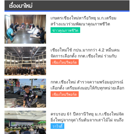
เรื่องมาใหม่
เกษตรเชียงใหม่หารือวิทยุ ม.ก.เตรียม
สร้างแนวร่วมพัฒนาคุณภาพชีวิต
เกษตรกร สื่อสารข้อมูลถูกต้องขับเคลื่อน
ข่าวคุณภาพชีวิต
นโยบายสัมฤทธิ์ผล
เชียงใหม่ใช้ กปน.มากกว่า 4.2 หมื่นคน
จัดการเลือกตั้ง กกต.เชียงใหม่ ร่วมกับ
นายอำเภอหางดง ตรวจความเรียบร้อย
เชียงใหม่รีพอร์ต
การมอบอุปกรณ์ บัตรเลือกตั้ง/ออกเสียง
กกต.เชียงใหม่ สำรวจความพร้อมอุปกรณ์
เลือกตั้ง เตรียมส่งมอบให้กับทุกหน่วยเลือก
ตั้งในวันพรุ่งนี้
เชียงใหม่รีพอร์ต
ครบรอบ 61 ปีสถานีวิทยุ ม.ก.เชียงใหม่จัด
ยิ่งใหญ่จากจุด”เริ่มต้นจากเสาไม้ไผ่ จนถึง
วันที่มี KURplus ในวันนี้”
วาไรตี้