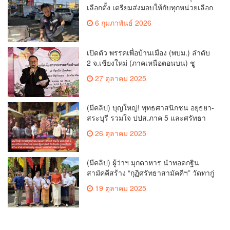
เลือกตั้ง เตรียมส่งมอบให้กับทุกหน่วยเลือก
ตั้งในวันพรุ่งนี้
6 กุมภาพันธ์ 2026
เปิดตัว พรรคเพื่อบ้านเมือง (พบม.) ลำดับ
2 จ.เชียงใหม่ (ภาคเหนือตอนบน) ชู
นโยบาย ปลดหนี้ สร้างรายได้ ตั้งกองทุน
27 ตุลาคม 2025
เกษตรกร สร้างสวัสดิการ-อาชีพที่มั่นคง
ให้ประชาชน นำกฎหมายบังคับใช้ และ
เผาทำลายยาเสพติดทิ้งทันทีหากจับได้
(มีคลิป) บุญใหญ่! พุทธศาสนิกชน อยุธยา-
สระบุรี รวมใจ ปปส.ภาค 5 และศรัทธา
เชียงใหม่ ทอดกฐินสามัคคี วัดร้องอ้อ
26 ตุลาคม 2025
(มีคลิป) ผู้ว่าฯ มุกดาหาร นำทอดกฐิน
สามัคคีสร้าง “กุฏิศรัทธาสามัคคีฯ” วัดทากู่
แก้วลำพูน ยอดปัจจัย 5 แสนกว่าบาท
19 ตุลาคม 2025