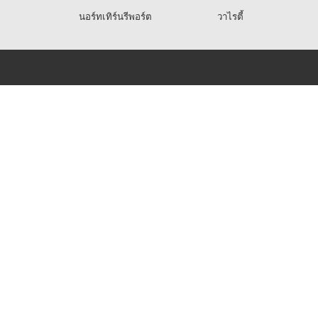
นอร์ทเทิร์นรีพอร์ต
วาไรตี้