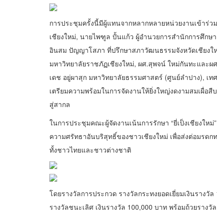
การประชุมครั้งนี้มีผู้แทนจากหลากหลายหน่วยงานเข้าร่
เชียงใหม่, นายไพฑูล ปั้นแก้ว ผู้อำนวยการสำนักการศึกษ
อินสม ปัญญาโสภา ที่ปรึกษาสภาวัฒนธรรมจังหวัดเชียงใหม่, 
มหาวิทยาลัยราชภัฏเชียงใหม่, ผศ.สุพจน์ ใหม่กันทะและ
เดช อยู่ผาสุก มหาวิทยาลัยธรรมศาสตร์ (ศูนย์ลำปาง), เทศบ
เตรียมความพร้อมในการจัดงานให้ยิ่งใหญ่งดงามสมเผื่อสืบส
สู่สากล
ในการประชุมคณะผู้จัดงานเน้นการรักษา “ยี่เป็งเชียงให
ความศรัทธาอันบริสุทธิ์ของชาวเชียงใหม่ เพื่อส่งต่อมรดก
ทั้งชาวไทยและชาวต่างชาติ
โดยรางวัลการประกวด รางวัลกระทงยอดเยี่ยมเงินรางวัล 
รางวัลชนะเลิศ เงินรางวัล 100,000 บาท พร้อมถ้วยรางวัลแ