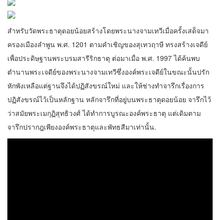
สำหรับวัดพระธาตุดอยน้อยสร้างโดยพระนางจามเทวีเมื่อครั้งเสด็จมา
ครองเมืองลำพูน พ.ศ. 1201 ตามคำเชิญของสุเทวฤาษี ทรงสร้างเจดีย์
เพื่อประดิษฐานพระบรมสารีริกธาตุ ต่อมาเมื่อ พ.ศ. 1997 ได้ค้นพบ
ตำนานพระเจดีย์ของพระนางจามเทวีซึ่งองค์พระเจดีย์ในขณะนั้นปรัก
หักพังเหลือแต่ฐานจึงได้ปฏิสังขรณ์ใหม่ และให้ช่างทำจารึกเรื่องการ
ปฏิสังขรณ์ไว้เป็นหลักฐาน หลักจารึกที่อยู่บนพระธาตุดอยน้อย จารึกไว้
ว่าสมัยพระเมกุฏิสุทธิวงศ์ ได้ทำการบูรณะองค์พระธาตุ แต่เดิมตาม
จารึกปรากฎเพียงองค์พระธาตุและพัทธสีมาเท่านั้น.