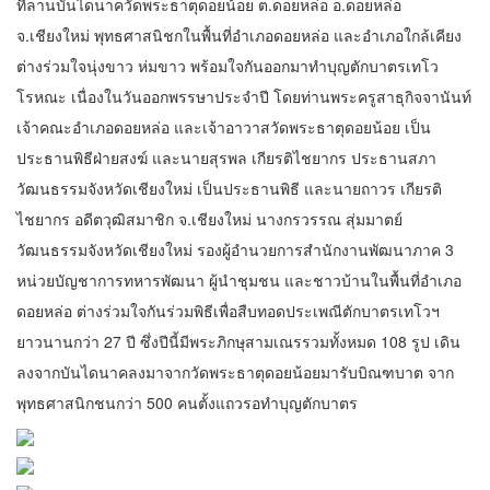
ที่ลานบันไดนาควัดพระธาตุดอยน้อย ต.ดอยหล่อ อ.ดอยหล่อ
จ.เชียงใหม่ พุทธศาสนิชกในพื้นที่อำเภอดอยหล่อ และอำเภอใกล้เคียง
ต่างร่วมใจนุ่งขาว ห่มขาว พร้อมใจกันออกมาทำบุญตักบาตรเทโว
โรหณะ เนื่องในวันออกพรรษาประจำปี โดยท่านพระครูสาธุกิจจานันท์
เจ้าคณะอำเภอดอยหล่อ และเจ้าอาวาสวัดพระธาตุดอยน้อย เป็น
ประธานพิธีฝ่ายสงฆ์ และนายสุรพล เกียรติไชยากร ประธานสภา
วัฒนธรรมจังหวัดเชียงใหม่ เป็นประธานพิธี และนายถาวร เกียรติ
ไชยากร อดีตวุฒิสมาชิก จ.เชียงใหม่ นางกรวรรณ สุ่มมาตย์
วัฒนธรรมจังหวัดเชียงใหม่ รองผู้อำนวยการสำนักงานพัฒนาภาค 3
หน่วยบัญชาการทหารพัฒนา ผู้นำชุมชน และชาวบ้านในพื้นที่อำเภอ
ดอยหล่อ ต่างร่วมใจกันร่วมพิธีเพื่อสืบทอดประเพณีตักบาตรเทโวฯ
ยาวนานกว่า 27 ปี ซึ่งปีนี้มีพระภิกษุสามเณรรวมทั้งหมด 108 รูป เดิน
ลงจากบันไดนาคลงมาจากวัดพระธาตุดอยน้อยมารับบิณฑบาต จาก
พุทธศาสนิกชนกว่า 500 คนตั้งแถวรอทำบุญตักบาตร