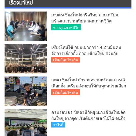
เรื่องมาใหม่
เกษตรเชียงใหม่หารือวิทยุ ม.ก.เตรียม
สร้างแนวร่วมพัฒนาคุณภาพชีวิต
เกษตรกร สื่อสารข้อมูลถูกต้องขับเคลื่อน
ข่าวคุณภาพชีวิต
นโยบายสัมฤทธิ์ผล
เชียงใหม่ใช้ กปน.มากกว่า 4.2 หมื่นคน
จัดการเลือกตั้ง กกต.เชียงใหม่ ร่วมกับ
นายอำเภอหางดง ตรวจความเรียบร้อย
เชียงใหม่รีพอร์ต
การมอบอุปกรณ์ บัตรเลือกตั้ง/ออกเสียง
กกต.เชียงใหม่ สำรวจความพร้อมอุปกรณ์
เลือกตั้ง เตรียมส่งมอบให้กับทุกหน่วยเลือก
ตั้งในวันพรุ่งนี้
เชียงใหม่รีพอร์ต
ครบรอบ 61 ปีสถานีวิทยุ ม.ก.เชียงใหม่จัด
ยิ่งใหญ่จากจุด”เริ่มต้นจากเสาไม้ไผ่ จนถึง
วันที่มี KURplus ในวันนี้”
วาไรตี้