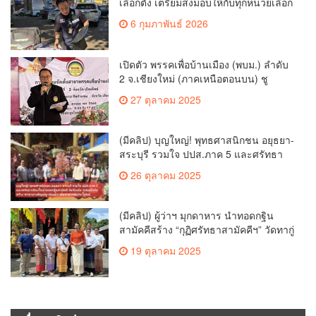
เลือกตั้ง เตรียมส่งมอบให้กับทุกหน่วยเลือก
ตั้งในวันพรุ่งนี้
6 กุมภาพันธ์ 2026
เปิดตัว พรรคเพื่อบ้านเมือง (พบม.) ลำดับ
2 จ.เชียงใหม่ (ภาคเหนือตอนบน) ชู
นโยบาย ปลดหนี้ สร้างรายได้ ตั้งกองทุน
27 ตุลาคม 2025
เกษตรกร สร้างสวัสดิการ-อาชีพที่มั่นคง
ให้ประชาชน นำกฎหมายบังคับใช้ และ
เผาทำลายยาเสพติดทิ้งทันทีหากจับได้
(มีคลิป) บุญใหญ่! พุทธศาสนิกชน อยุธยา-
สระบุรี รวมใจ ปปส.ภาค 5 และศรัทธา
เชียงใหม่ ทอดกฐินสามัคคี วัดร้องอ้อ
26 ตุลาคม 2025
(มีคลิป) ผู้ว่าฯ มุกดาหาร นำทอดกฐิน
สามัคคีสร้าง “กุฏิศรัทธาสามัคคีฯ” วัดทากู่
แก้วลำพูน ยอดปัจจัย 5 แสนกว่าบาท
19 ตุลาคม 2025